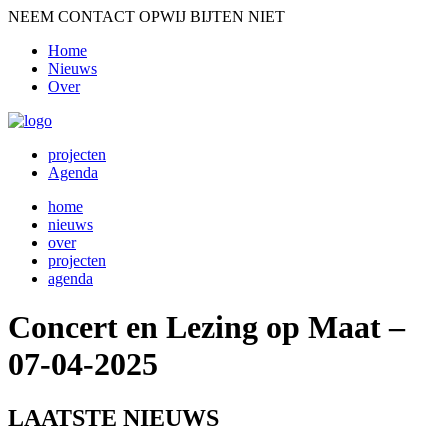
NEEM CONTACT OP
WIJ BIJTEN NIET
Home
Nieuws
Over
projecten
Agenda
home
nieuws
over
projecten
agenda
Concert en Lezing op Maat –
07-04-2025
LAATSTE NIEUWS