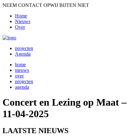
NEEM CONTACT OP
WIJ BIJTEN NIET
Home
Nieuws
Over
projecten
Agenda
home
nieuws
over
projecten
agenda
Concert en Lezing op Maat –
11-04-2025
LAATSTE NIEUWS