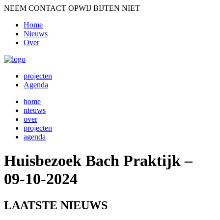
NEEM CONTACT OP
WIJ BIJTEN NIET
Home
Nieuws
Over
projecten
Agenda
home
nieuws
over
projecten
agenda
Huisbezoek Bach Praktijk –
09-10-2024
LAATSTE NIEUWS